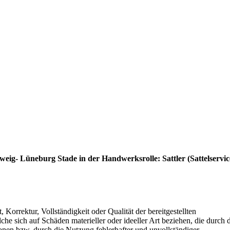
:
ig- Lüneburg Stade in der Handwerksrolle:
Sattler
(Sattelservi
 Korrektur, Vollständigkeit oder Qualität der bereitgestellten
e sich auf Schäden materieller oder ideeller Art beziehen, die durch 
nen bzw. durch die Nutzung fehlerhafter und unvollständiger