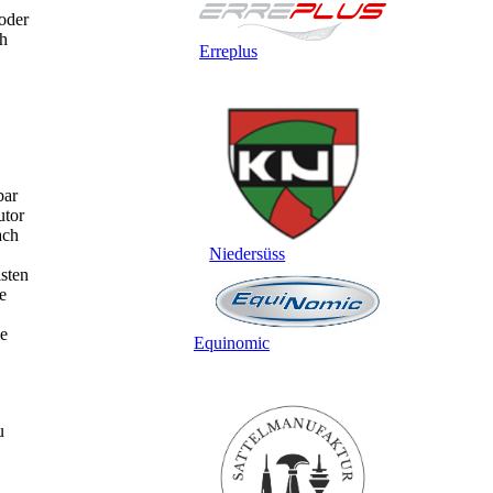
 oder
ch
Erreplus
bar
utor
ach
Niedersüss
sten
e
ie
Equinomic
u