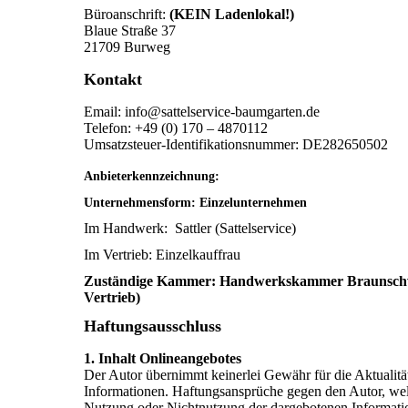
Büroanschrift:
(KEIN Ladenlokal!)
Blaue Straße 37
21709 Burweg
Kontakt
Email: info@sattelservice-baumgarten.de
Telefon: +49 (0) 170 – 4870112
Umsatzsteuer-Identifikationsnummer: DE282650502
Anbieterkennzeichnung
Unternehmensform: Einzelunternehmen
Im Handwerk:
Sattler (Sattelservice)
Im Vertrieb: Einzelkauffrau
Zuständige
Kammer:
Handwerkskammer Braunschwe
Vertrieb)
Haftungsausschluss
1. Inhalt Onlineangebotes
Der Autor übernimmt keinerlei Gewähr für die Aktualität,
Informationen. Haftungsansprüche gegen den Autor, welch
Nutzung oder Nichtnutzung der dargebotenen Informatio