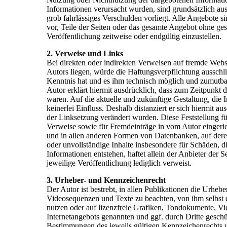
Informationen verursacht wurden, sind grundsätzlich aus
grob fahrlässiges Verschulden vorliegt. Alle Angebote si
vor, Teile der Seiten oder das gesamte Angebot ohne ge
Veröffentlichung zeitweise oder endgültig einzustellen.
2. Verweise und Links
Bei direkten oder indirekten Verweisen auf fremde Webs
Autors liegen, würde die Haftungsverpflichtung ausschlie
Kenntnis hat und es ihm technisch möglich und zumutbar
Autor erklärt hiermit ausdrücklich, dass zum Zeitpunkt d
waren. Auf die aktuelle und zukünftige Gestaltung, die I
keinerlei Einfluss. Deshalb distanziert er sich hiermit au
der Linksetzung verändert wurden. Diese Feststellung fü
Verweise sowie für Fremdeinträge in vom Autor eingeric
und in allen anderen Formen von Datenbanken, auf deren I
oder unvollständige Inhalte insbesondere für Schäden, 
Informationen entstehen, haftet allein der Anbieter der S
jeweilige Veröffentlichung lediglich verweist.
3. Urheber- und Kennzeichenrecht
Der Autor ist bestrebt, in allen Publikationen die Urhe
Videosequenzen und Texte zu beachten, von ihm selbst 
nutzen oder auf lizenzfreie Grafiken, Tondokumente, Vi
Internetangebots genannten und ggf. durch Dritte gesc
Bestimmungen des jeweils gültigen Kennzeichenrechts u