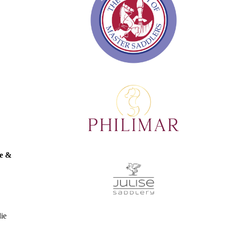
ce &
die