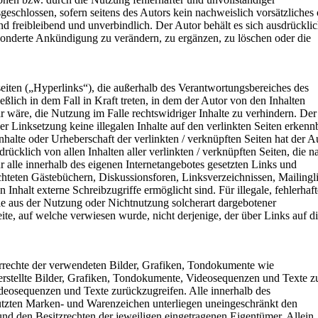
geschlossen, sofern seitens des Autors kein nachweislich vorsätzliches
nd freibleibend und unverbindlich. Der Autor behält es sich ausdrückli
sonderte Ankündigung zu verändern, zu ergänzen, zu löschen oder die
eiten („Hyperlinks“), die außerhalb des Verantwortungsbereiches des
ßlich in dem Fall in Kraft treten, in dem der Autor von den Inhalten
 wäre, die Nutzung im Falle rechtswidriger Inhalte zu verhindern. Der
er Linksetzung keine illegalen Inhalte auf den verlinkten Seiten erkenn
nhalte oder Urheberschaft der verlinkten / verknüpften Seiten hat der A
sdrücklich von allen Inhalten aller verlinkten / verknüpften Seiten, die n
r alle innerhalb des eigenen Internetangebotes gesetzten Links und
hteten Gästebüchern, Diskussionsforen, Linksverzeichnissen, Mailingli
nhalt externe Schreibzugriffe ermöglicht sind. Für illegale, fehlerhaft
die aus der Nutzung oder Nichtnutzung solcherart dargebotener
eite, auf welche verwiesen wurde, nicht derjenige, der über Links auf d
berrechte der verwendeten Bilder, Grafiken, Tondokumente wie
erstellte Bilder, Grafiken, Tondokumente, Videosequenzen und Texte z
deosequenzen und Texte zurückzugreifen. Alle innerhalb des
hützten Marken- und Warenzeichen unterliegen uneingeschränkt den
nd den Besitzrechten der jeweiligen eingetragenen Eigentümer. Allein