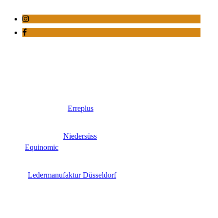
Erreplus
Niedersüss
Equinomic
Ledermanufaktur Düsseldorf