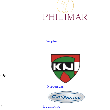
Erreplus
ce &
Niedersüss
die
Equinomic