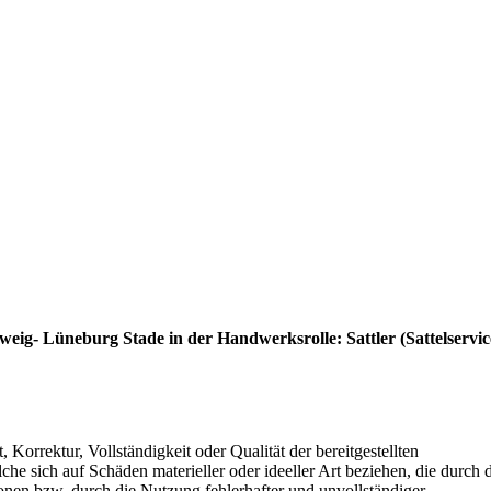
:
ig- Lüneburg Stade in der Handwerksrolle:
Sattler
(Sattelservi
 Korrektur, Vollständigkeit oder Qualität der bereitgestellten
e sich auf Schäden materieller oder ideeller Art beziehen, die durch 
nen bzw. durch die Nutzung fehlerhafter und unvollständiger