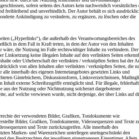
geschlossen, sofern seitens des Autors kein nachweislich vorsätzliches
nd freibleibend und unverbindlich. Der Autor behält es sich ausdrückli
sonderte Ankündigung zu verändern, zu ergänzen, zu löschen oder die
eiten („Hyperlinks“), die außerhalb des Verantwortungsbereiches des
ßlich in dem Fall in Kraft treten, in dem der Autor von den Inhalten
 wäre, die Nutzung im Falle rechtswidriger Inhalte zu verhindern. Der
er Linksetzung keine illegalen Inhalte auf den verlinkten Seiten erkenn
nhalte oder Urheberschaft der verlinkten / verknüpften Seiten hat der A
sdrücklich von allen Inhalten aller verlinkten / verknüpften Seiten, die n
r alle innerhalb des eigenen Internetangebotes gesetzten Links und
hteten Gästebüchern, Diskussionsforen, Linksverzeichnissen, Mailingli
nhalt externe Schreibzugriffe ermöglicht sind. Für illegale, fehlerhaft
die aus der Nutzung oder Nichtnutzung solcherart dargebotener
eite, auf welche verwiesen wurde, nicht derjenige, der über Links auf d
berrechte der verwendeten Bilder, Grafiken, Tondokumente wie
erstellte Bilder, Grafiken, Tondokumente, Videosequenzen und Texte z
deosequenzen und Texte zurückzugreifen. Alle innerhalb des
hützten Marken- und Warenzeichen unterliegen uneingeschränkt den
nd den Besitzrechten der jeweiligen eingetragenen Eigentümer. Allein