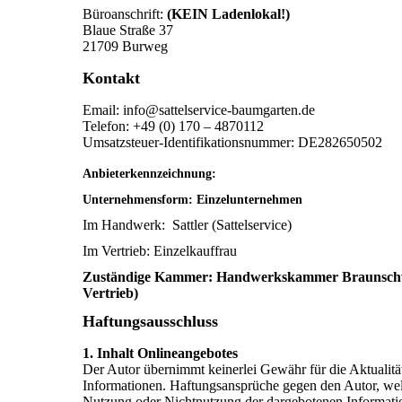
Büroanschrift:
(KEIN Ladenlokal!)
Blaue Straße 37
21709 Burweg
Kontakt
Email: info@sattelservice-baumgarten.de
Telefon: +49 (0) 170 – 4870112
Umsatzsteuer-Identifikationsnummer: DE282650502
Anbieterkennzeichnung
Unternehmensform: Einzelunternehmen
Im Handwerk:
Sattler (Sattelservice)
Im Vertrieb: Einzelkauffrau
Zuständige
Kammer:
Handwerkskammer Braunschwe
Vertrieb)
Haftungsausschluss
1. Inhalt Onlineangebotes
Der Autor übernimmt keinerlei Gewähr für die Aktualität,
Informationen. Haftungsansprüche gegen den Autor, welch
Nutzung oder Nichtnutzung der dargebotenen Informatio