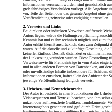
Informationen verursacht wurden, sind grundsätzlich aus
grob fahrlässiges Verschulden vorliegt. Alle Angebote si
vor, Teile der Seiten oder das gesamte Angebot ohne ge
Veröffentlichung zeitweise oder endgültig einzustellen.
2. Verweise und Links
Bei direkten oder indirekten Verweisen auf fremde Webs
Autors liegen, würde die Haftungsverpflichtung ausschlie
Kenntnis hat und es ihm technisch möglich und zumutbar
Autor erklärt hiermit ausdrücklich, dass zum Zeitpunkt d
waren. Auf die aktuelle und zukünftige Gestaltung, die I
keinerlei Einfluss. Deshalb distanziert er sich hiermit au
der Linksetzung verändert wurden. Diese Feststellung fü
Verweise sowie für Fremdeinträge in vom Autor eingeric
und in allen anderen Formen von Datenbanken, auf deren I
oder unvollständige Inhalte insbesondere für Schäden, 
Informationen entstehen, haftet allein der Anbieter der S
jeweilige Veröffentlichung lediglich verweist.
3. Urheber- und Kennzeichenrecht
Der Autor ist bestrebt, in allen Publikationen die Urhe
Videosequenzen und Texte zu beachten, von ihm selbst 
nutzen oder auf lizenzfreie Grafiken, Tondokumente, Vi
Internetangebots genannten und ggf. durch Dritte gesc
Bestimmungen des jeweils gültigen Kennzeichenrechts u