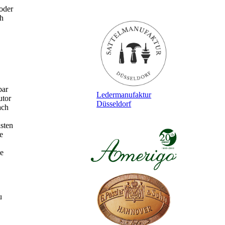
 oder
ch
bar
Ledermanufaktur
utor
Düsseldorf
ach
sten
e
ie
u