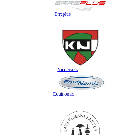
Erreplus
Niedersüss
Equinomic